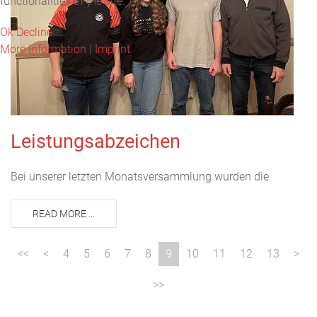
functionalities of the site.
Ok
Decline
More information
|
Imprint
Leistungsabzeichen
Bei unserer letzten Monatsversammlung wurden die
READ MORE …
4
5
6
7
8
9
10
11
12
13