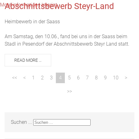
Abschnittsbewerb Steyr-Land
More information
|
Imprint
Heimbewerb in der Saass
Am Samstag, den 10.06., fand bei uns in der Saass beim
Stadl in Pesendorf der Abschnittsbewerb Steyr Land statt.
READ MORE …
1
2
3
4
5
6
7
8
9
10
Suchen ...