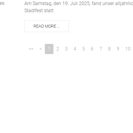
hes
Am Samstag, den 19. Juli 2025, fand unser alljährli
Stadlfest statt.
READ MORE …
1
2
3
4
5
6
7
8
9
10