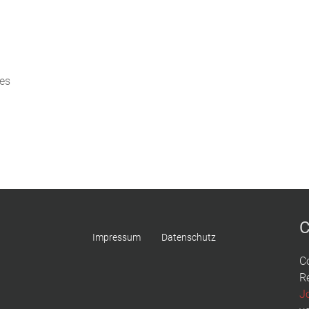
hes
C
Impressum
Datenschutz
C
R
J