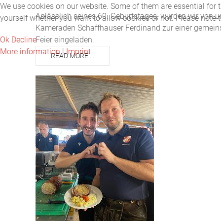
We use cookies on our website. Some of them are essential for the
Anlässlich seines 60. Geburtstages, wurden wir von 
yourself whether you want to allow cookies or not. Please note tha
Kameraden Schaffhauser Ferdinand zur einer gemei
Ok
Decline
Feier eingeladen.
More information
|
Imprint
READ MORE …