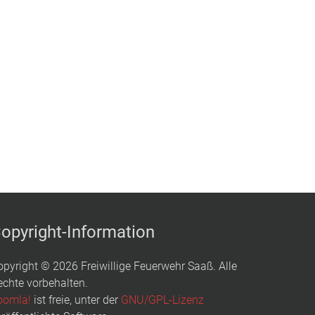
opyright-Information
opyright © 2026 Freiwillige Feuerwehr Saaß. Alle
echte vorbehalten.
oomla!
ist freie, unter der
GNU/GPL-Lizenz